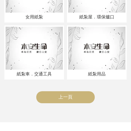
女用紙紮
紙紮屋．環保爐口
紙紮車．交通工具
紙紮用品
上一頁